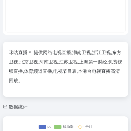
咪咕
直播
,提供网络电视直播,湖南卫视,浙江卫视,东方
卫视,北京卫视,河南卫视,江苏卫视,上海第一财经,免费视
频直播,体育频道直播,电视节目表,本港台电视直播高清
回放。
数据统计