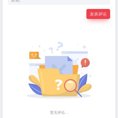
发表评论
暂无评论...