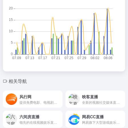
相关导航
风行网
映客直播
提供免费电影、电视剧、综艺、动漫、体育等视频内容的在线观看和下载
全新的视频社交媒体直播平台
六间房直播
网易CC直播
领先的在线视频娱乐直播平台
网易旗下大型游戏娱乐直播平台