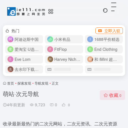
热门
立即入驻
阿迪达斯中国
小米有品
1688平价精选
爱淘宝·U选好价
FitFlop
End Clothing
Eve Lom
Harvey Nichols
和 iMini 超级智能体一起构建伟大作品
去水印下载视频
首页
•
探索发现
•
导航发现
•
正文
萌站·次元导航
收藏
0
4年前更新
9,723
0
0
收录最新最热门的二次元网站，二次元资讯、二次元资源