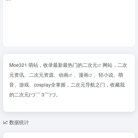
Moe321 萌站，收录最新最热门的
二次元
网站，二次
元资讯、二次元资源、
动画
、
漫画
、轻小说、萌
音、游戏、cosplay全掌握，二次元导航之门，收藏我
的二次元(づ￣ 3￣)づ。
数据统计