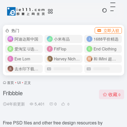
热门
立即入驻
阿迪达斯中国
小米有品
1688平价精选
爱淘宝·U选好价
FitFlop
End Clothing
Eve Lom
Harvey Nichols
和 iMini 超级智能体一起构建伟大作品
去水印下载视频
首页
•
UI
•
正文
Fribbble
收藏
0
4年前更新
5,401
0
0
Free PSD files and other free design resources by