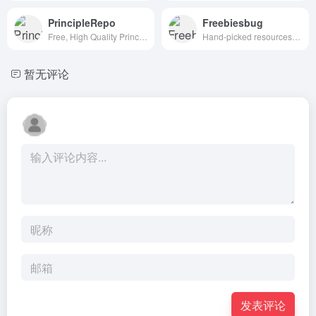
PrincipleRepo
Freebiesbug
Free, High Quality Principle Resources
Hand-picked resources for web designer and developers, constantly updated.
暂无评论
发表评论