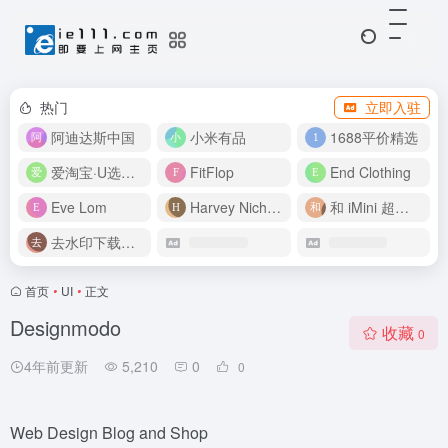
热门
立即入驻
阿迪达斯中国
小米有品
1688平价精选
爱淘宝·U选好价
FitFlop
End Clothing
Eve Lom
Harvey Nichols
和 iMini 超级智能体一起构建伟大作品
去水印下载视频
首页
•
UI
•
正文
Designmodo
收藏
0
4年前更新
5,210
0
0
Web Design Blog and Shop