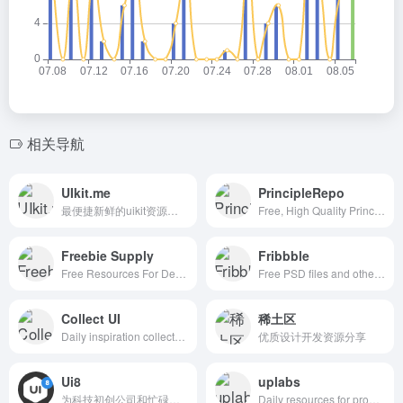
相关导航
UIkit.me
PrincipleRepo
最便捷新鲜的uikit资源下载网站
Free, High Quality Principle Resources
Freebie Supply
Fribbble
Free Resources For Designers
Free PSD files and other free design resources by Dribbblers.
Collect UI
稀土区
Daily inspiration collected from daily ui archive and beyond.
优质设计开发资源分享
Ui8
uplabs
为科技初创公司和忙碌的设计师提供数千优质创意资源
Daily resources for product designers & developers