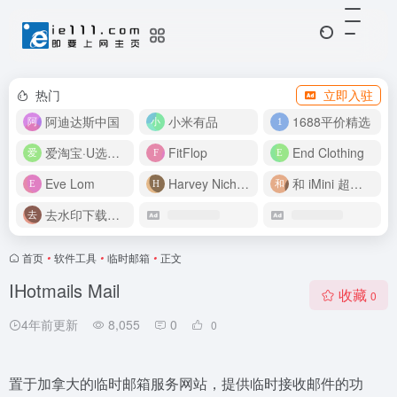
热门
立即入驻
阿迪达斯中国
小米有品
1688平价精选
爱淘宝·U选好价
FitFlop
End Clothing
Eve Lom
Harvey Nichols
和 iMini 超级智能体一起构建伟大作品
去水印下载视频
首页
•
软件工具
•
临时邮箱
•
正文
IHotmails Mail
收藏
0
4年前更新
8,055
0
0
置于加拿大的临时邮箱服务网站，提供临时接收邮件的功