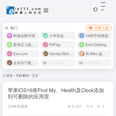
热门
立即入驻
阿迪达斯中国
小米有品
1688平价精选
爱淘宝·U选好价
FitFlop
End Clothing
Eve Lom
Harvey Nichols
和 iMini 超级智能体一起构建伟大作品
去水印下载视频
首页
•
手机/数码
•
正文
苹果iOS16将Find My、Health及Clock添加
到可删除的应用里
4年前更新
5,167
0
0