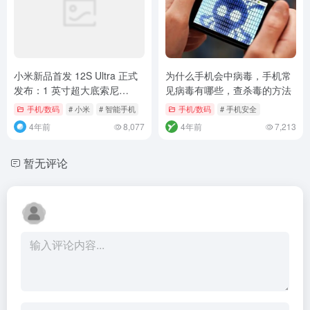
小米新品首发 12S Ultra 正式
为什么手机会中病毒，手机常
发布：1 英寸超大底索尼
见病毒有哪些，查杀毒的方法
IMX989，徕卡联合研发
手机/数码
# 小米
# 智能手机
手机/数码
# 手机安全
4年前
8,077
4年前
7,213
暂无评论