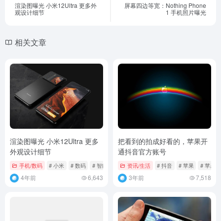
渲染图曝光 小米12Ultra 更多外
屏幕四边等宽：Nothing Phone
观设计细节
1 手机照片曝光
相关文章
渲染图曝光 小米12Ultra 更多
把看到的拍成好看的，苹果开
外观设计细节
通抖音官方账号
手机/数码
# 小米
# 数码
# 智能手机
资讯/生活
# 抖音
# 苹果
# 苹果
4年前
6,643
3年前
7,518