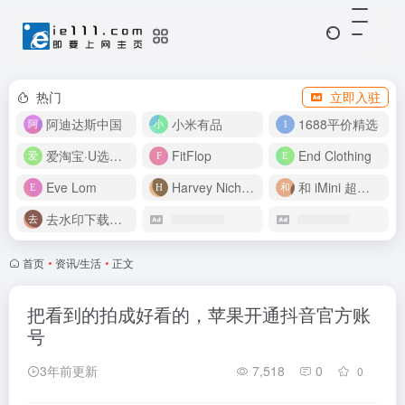
热门
立即入驻
阿迪达斯中国
小米有品
1688平价精选
爱淘宝·U选好价
FitFlop
End Clothing
Eve Lom
Harvey Nichols
和 iMini 超级智能体一起构建伟大作品
去水印下载视频
首页
•
资讯/生活
•
正文
把看到的拍成好看的，苹果开通抖音官方账
号
3年前更新
7,518
0
0