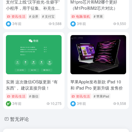
支付宝上线“汉字拾光-生僻字”
M1pro芯片和M2哪个更好
小程序，用于征集、补充生僻
（M1Pro和M2芯片对比）
字库
资讯/生活
# 业界
# 支付宝
电脑/装机
# 苹果
3年前
9,588
3年前
9,550
实测 这次微信iOS版更新 “有
苹果Apple发布新款 iPad 10
东西”， 建议直接升级！
和 iPad Pro 更新升级 发售价
资讯/生活
# 微信
资讯/生活
# 苹果iPad
3年前
10,275
3年前
9,558
暂无评论