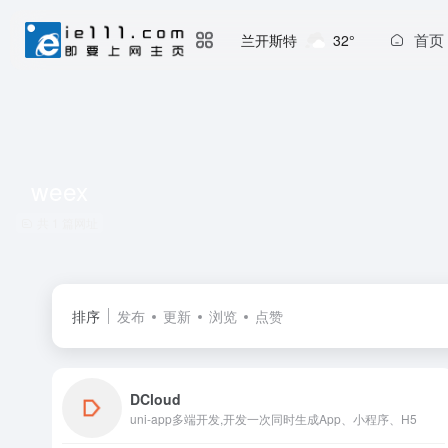
首页
兰开斯特
32°
weex
共 1 篇网址
排序
发布
更新
浏览
点赞
DCloud
uni-app多端开发,开发一次同时生成App、小程序、H5