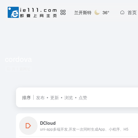
首页
兰开斯特
36°
cordova
共 1 篇网址
排序
发布
更新
浏览
点赞
DCloud
uni-app多端开发,开发一次同时生成App、小程序、H5