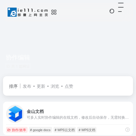
协作编辑
共 1 篇网址
排序
发布
更新
浏览
点赞
金山文档
可多人实时协作编辑的在线文档，修改后自动保存，无需转换格式，告别反复传文件
协作/效率
# google docs
# WPS云文档
# WPS文档