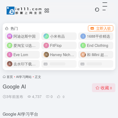
热门
立即入驻
阿迪达斯中国
小米有品
1688平价精选
爱淘宝·U选好价
FitFlop
End Clothing
Eve Lom
Harvey Nichols
和 iMini 超级智能体一起构建伟大作品
去水印下载视频
首页
•
AI学习网站
•
正文
Google AI
收藏
0
3年前发布
4,737
0
0
Google AI学习平台