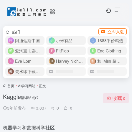
热门
立即入驻
阿迪达斯中国
小米有品
1688平价精选
爱淘宝·U选好价
FitFlop
End Clothing
Eve Lom
Harvey Nichols
和 iMini 超级智能体一起构建伟大作品
去水印下载视频
首页
•
AI学习网站
•
正文
Kaggle
收藏
翻译站点
0
3年前发布
3,837
0
0
机器学习和数据科学社区