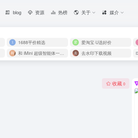
blog
资源
热榜
关于
媒介
1688平价精选
爱淘宝·U选好价
和 iMini 超级智能体一起构建伟大作品
去水印下载视频
收藏
0