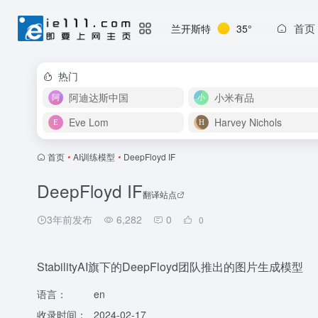
首页
兰开斯特
35°
热门
阿迪达斯中国
小米有品
Eve Lom
Harvey Nichols
首页
•
AI训练模型
•
DeepFloyd IF
DeepFloyd IF
翻译站点
3年前发布
6,282
0
0
StabilityAI旗下的DeepFloyd团队推出的图片生成模型
语言：
en
收录时间：
2024-02-17