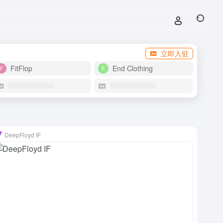
立即入驻
FitFlop
End Clothing
DeepFloyd IF