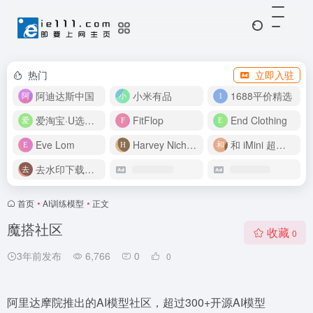
热门
立即入驻
阿迪达斯中国
小米有品
1688平价精选
爱淘宝·U选好价
FitFlop
End Clothing
Eve Lom
Harvey Nichols
和 iMini 超级智能体一起构建伟大作品
去水印下载视频
首页
•
AI训练模型
•
正文
魔搭社区
收藏
0
3年前发布
6,766
0
0
阿里达摩院推出的AI模型社区，超过300+开源AI模型