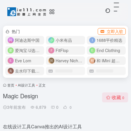
热门
立即入驻
阿迪达斯中国
小米有品
1688平价精选
爱淘宝·U选好价
FitFlop
End Clothing
Eve Lom
Harvey Nichols
和 iMini 超级智能体一起构建伟大作品
去水印下载视频
首页
•
AI设计工具
•
正文
Magic Design
收藏
0
3年前发布
6,879
0
0
在线设计工具Canva推出的AI设计工具