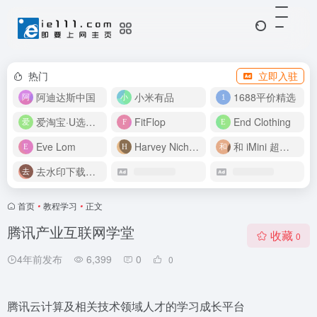
热门
立即入驻
阿迪达斯中国
小米有品
1688平价精选
爱淘宝·U选好价
FitFlop
End Clothing
Eve Lom
Harvey Nichols
和 iMini 超级智能体一起构建伟大作品
去水印下载视频
首页
•
教程学习
•
正文
腾讯产业互联网学堂
收藏
0
4年前发布
6,399
0
0
腾讯云计算及相关技术领域人才的学习成长平台