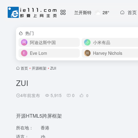
首页
兰开斯特
28°
热门
阿迪达斯中国
小米有品
Eve Lom
Harvey Nichols
首页
•
开源框架
•
ZUI
ZUI
4年前发布
5,915
0
0
开源HTML5跨屏框架
所在地：
香港
语言：
zh