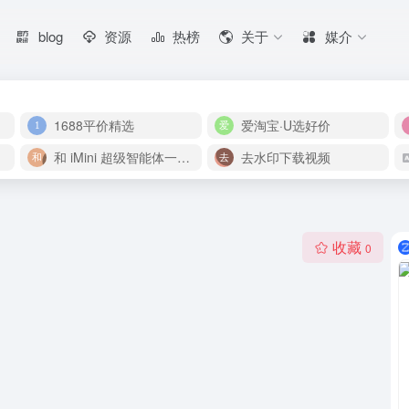
blog
资源
热榜
关于
媒介
1688平价精选
爱淘宝·U选好价
和 iMini 超级智能体一起构建伟大作品
去水印下载视频
收藏
0