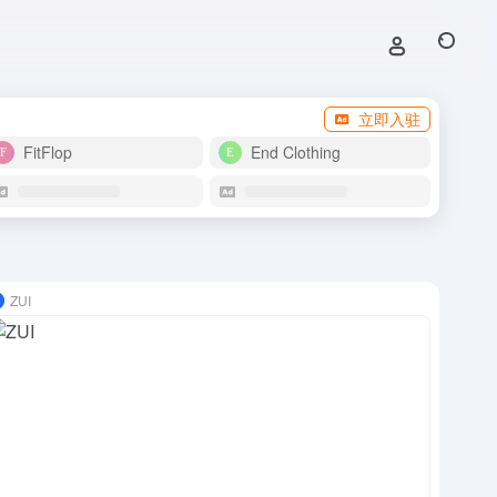
立即入驻
FitFlop
End Clothing
ZUI