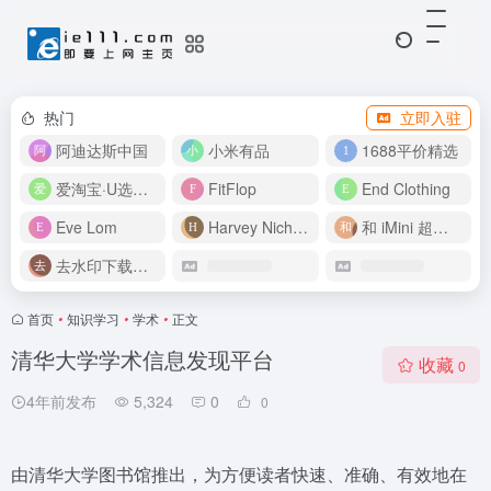
热门
立即入驻
阿迪达斯中国
小米有品
1688平价精选
爱淘宝·U选好价
FitFlop
End Clothing
Eve Lom
Harvey Nichols
和 iMini 超级智能体一起构建伟大作品
去水印下载视频
首页
•
知识学习
•
学术
•
正文
清华大学学术信息发现平台
收藏
0
4年前发布
5,324
0
0
由清华大学图书馆推出，为方便读者快速、准确、有效地在