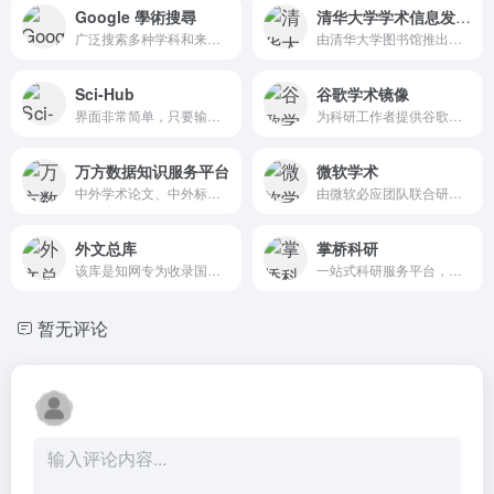
Google 學術搜尋
清华大学学术信息发现平台
广泛搜索多种学科和来源的文献，例如文章、论文、书籍、摘要以及法院判决理由
由清华大学图书馆推出，为方便读者快速、准确、有效地在海量学术信息中查找和获取所需信息
Sci-Hub
谷歌学术镜像
界面非常简单，只要输入论文的连接或者doi就能够下载论文
为科研工作者提供谷歌学术搜索的镜像网站导航
万方数据知识服务平台
微软学术
中外学术论文、中外标准、中外专利、科技成果、政策法规等科技文献的在线服务平台
由微软必应团队联合研究院打造的免费学术搜索产品
外文总库
掌桥科研
该库是知网专为收录国际高端出版物推出
一站式科研服务平台，拥有中文文献6700万+篇
暂无评论