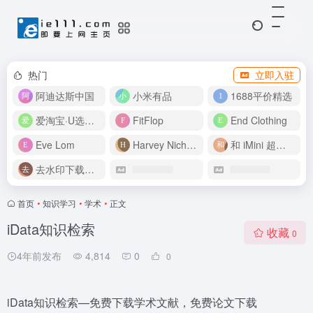
热门
立即入驻
阿迪达斯中国
小米有品
1688平价精选
爱淘宝·U选好价
FitFlop
End Clothing
Eve Lom
Harvey Nichols
和 iMini 超级智能体一起构建伟大作品
去水印下载视频
首页
•
知识学习
•
学术
•
正文
iData知识检索
收藏
0
4年前发布
4,814
0
0
iData知识检索—免费下载学术文献，免费论文下载