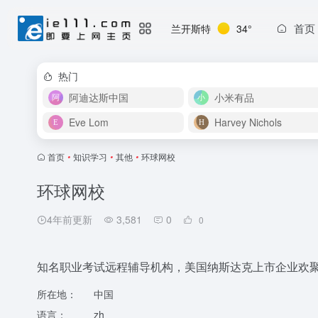
首页
兰开斯特
34°
热门
阿迪达斯中国
小米有品
Eve Lom
Harvey Nichols
首页
•
知识学习
•
其他
•
环球网校
环球网校
4年前更新
3,581
0
0
知名职业考试远程辅导机构，美国纳斯达克上市企业欢聚时
所在地：
中国
语言：
zh