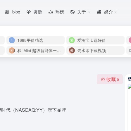
blog
资源
热榜
关于
媒介
1688平价精选
爱淘宝·U选好价
和 iMini 超级智能体一起构建伟大作品
去水印下载视频
收藏
0
代（NASDAQ:YY）旗下品牌