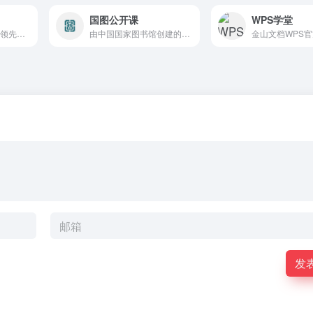
国图公开课
WPS学堂
访问来自全球140家领先机构的2000门免费在线课程
由中国国家图书馆创建的面向社会大众，严肃、通俗、负责的通识教育平台
发