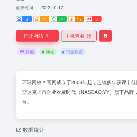
收录时间：
2022-10-17
3
4-
4
1+
3
打开网站
手机查看
其他
# 网校
# 职业教育
环球
网校
官网成立于2003年起，连续多年获评十
斯达克上市企业欢聚时代（NASDAQ:YY）旗下
台。
数据统计