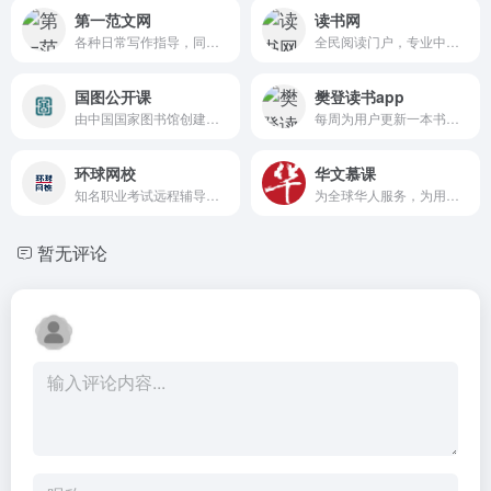
第一范文网
读书网
各种日常写作指导，同时提供范文参考。
全民阅读门户，专业中文图书搜索引擎，在线读书，提供各类免费电子书及图书导购服务
国图公开课
樊登读书app
由中国国家图书馆创建的面向社会大众，严肃、通俗、负责的通识教育平台
每周为用户更新一本书籍的精华解读，以音频、视频等方式满足多场景的学习需求
环球网校
华文慕课
知名职业考试远程辅导机构，美国纳斯达克上市企业欢聚时代（NASDAQ:YY）旗下品牌
为全球华人服务，为用户提供来自北大等知名高校的免费课程
暂无评论