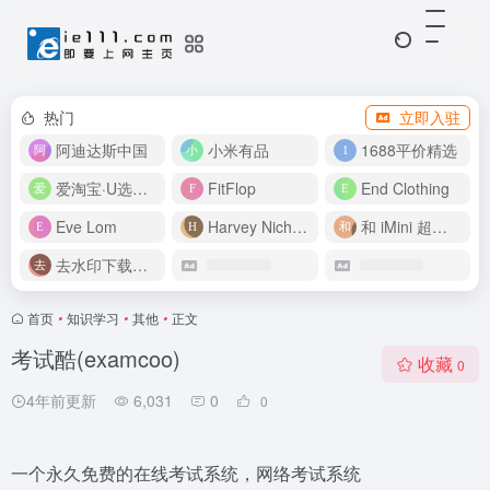
热门
立即入驻
阿迪达斯中国
小米有品
1688平价精选
爱淘宝·U选好价
FitFlop
End Clothing
Eve Lom
Harvey Nichols
和 iMini 超级智能体一起构建伟大作品
去水印下载视频
首页
•
知识学习
•
其他
•
正文
考试酷(examcoo)
收藏
0
4年前更新
6,031
0
0
一个永久免费的在线考试系统，网络考试系统