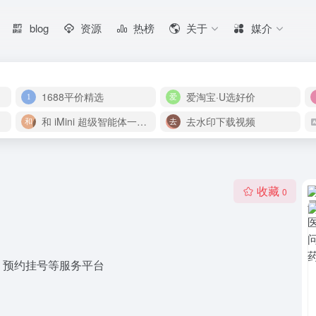
blog
资源
热榜
关于
媒介
1688平价精选
爱淘宝·U选好价
和 iMini 超级智能体一起构建伟大作品
去水印下载视频
收藏
0
，预约挂号等服务平台