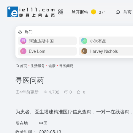
首页
兰开斯特
37°
热门
阿迪达斯中国
小米有品
Eve Lom
Harvey Nichols
首页
•
生活服务
•
健康
•
寻医问药
寻医问药
4年前更新
4,702
0
0
为患者、医生搭建精准医疗信息查询，一对一在线咨询
所在地：
中国
收录时间：
2022-05-13