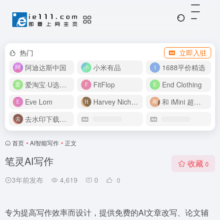
热门
立即入驻
阿迪达斯中国
小米有品
1688平价精选
爱淘宝·U选好价
FitFlop
End Clothing
Eve Lom
Harvey Nichols
和 iMini 超级智能体一起构建伟大作品
去水印下载视频
首页
•
AI智能写作
•
正文
笔灵AI写作
收藏
0
3年前发布
4,619
0
0
专为提高写作效率而设计，提供免费的AI文章改写、论文辅