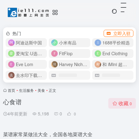
热门
立即入驻
阿迪达斯中国
小米有品
1688平价精选
爱淘宝·U选好价
FitFlop
End Clothing
Eve Lom
Harvey Nichols
和 iMini 超级智能体一起构建伟大作品
去水印下载视频
首页
•
生活服务
•
美食
•
正文
心食谱
收藏
0
4年前更新
5,198
0
0
菜谱家常菜做法大全，全国各地菜谱大全