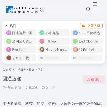
热门
立即入驻
阿迪达斯中国
小米有品
1688平价精选
爱淘宝·U选好价
FitFlop
End Clothing
Eve Lom
Harvey Nichols
和 iMini 超级智能体一起构建伟大作品
去水印下载视频
首页
•
生活服务
•
快递
•
正文
圆通速递
收藏
0
4年前更新
5,328
0
0
集快递物流、科技、航空、金融、商贸等为一体的综合物流