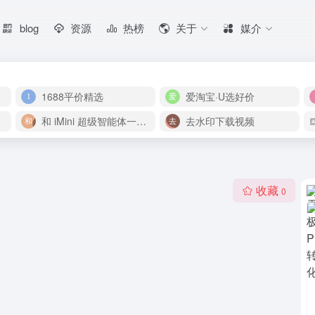
blog
资源
热榜
关于
媒介
1688平价精选
爱淘宝·U选好价
和 iMini 超级智能体一起构建伟大作品
去水印下载视频
收藏
0