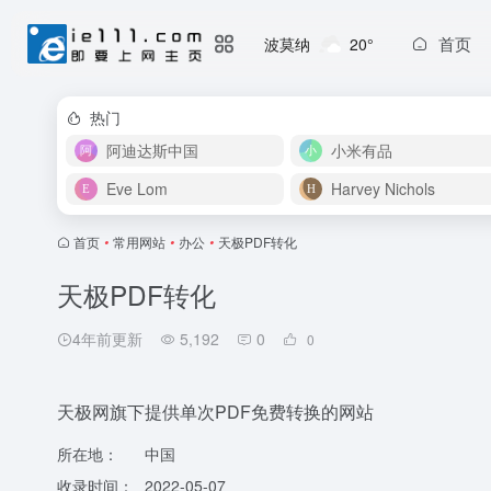
首页
波莫纳
20°
热门
阿迪达斯中国
小米有品
Eve Lom
Harvey Nichols
首页
•
常用网站
•
办公
•
天极PDF转化
天极PDF转化
4年前更新
5,192
0
0
天极网旗下提供单次PDF免费转换的网站
所在地：
中国
收录时间：
2022-05-07