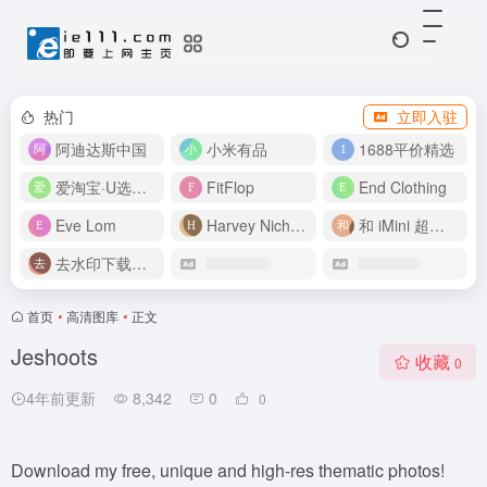
热门
立即入驻
阿迪达斯中国
小米有品
1688平价精选
爱淘宝·U选好价
FitFlop
End Clothing
Eve Lom
Harvey Nichols
和 iMini 超级智能体一起构建伟大作品
去水印下载视频
首页
•
高清图库
•
正文
Jeshoots
收藏
0
4年前更新
8,342
0
0
Download my free, unique and high-res thematic photos!