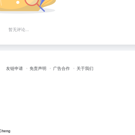
暂无评论...
友链申请
免责声明
广告合作
关于我们
iCheng