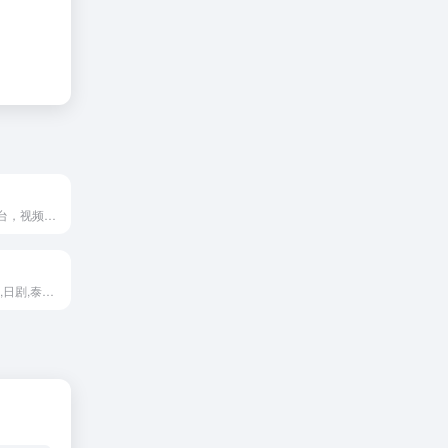
中国数字娱乐平台，视频服务平台，拥有国内最大内容库
韩剧网-最新韩剧,日剧,泰剧在线观看,热播韩剧网,日剧TV网