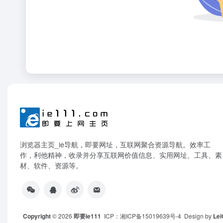
浏览器主页_ie导航，即要网址，互联网聚合资源导航。效率工
作，利他精神，收录并分享互联网价值信息、实用网址、工具、素
材、软件、资源等。
Copyright
© 2026
即要ie111
ICP：
湘ICP备15019639号-4
Design by
Le