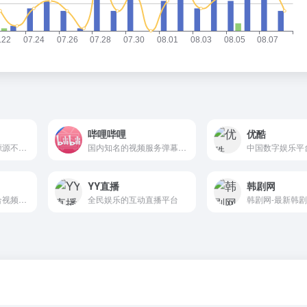
哔哩哔哩
优酷
通过个性化推荐，源源不断地为不同人群提供优质内容，同时鼓励多样化创作，帮助人们轻松地向全世界分享视频作品
国内知名的视频服务弹幕网站
YY直播
韩剧网
搜狐旗下专业的综合视频网站
全民娱乐的互动直播平台