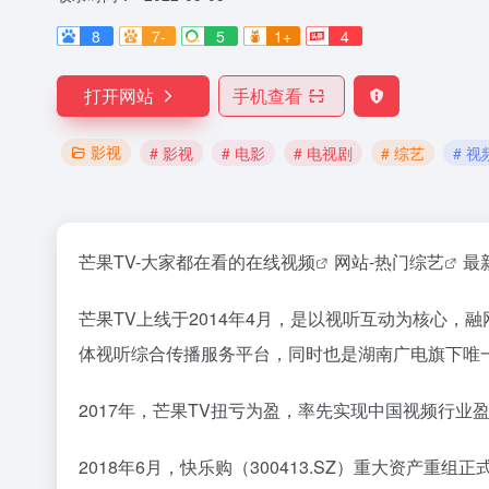
8
7-
5
1+
4
打开网站
手机查看
影视
# 影视
# 电影
# 电视剧
# 综艺
# 视
芒果TV-大家都在看的在线
视频
网站-热门
综艺
最
芒果TV上线于2014年4月，是以视听互动为核心，
体视听综合传播服务平台，同时也是湖南广电旗下唯
2017年，芒果TV扭亏为盈，率先实现中国视频行业盈利
2018年6月，快乐购（300413.SZ）重大资产重