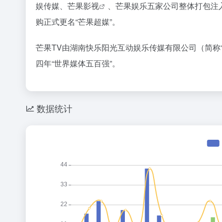
娱传媒、芒果
影视
、芒果娱乐五家公司整体打包注
购正式更名“芒果超媒”。
芒果TV由湖南快乐阳光互动娱乐传媒有限公司（简称
四年“世界媒体五百强”。
数据统计