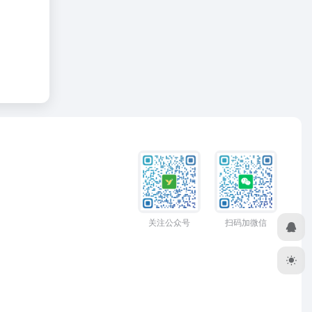
关注公众号
扫码加微信