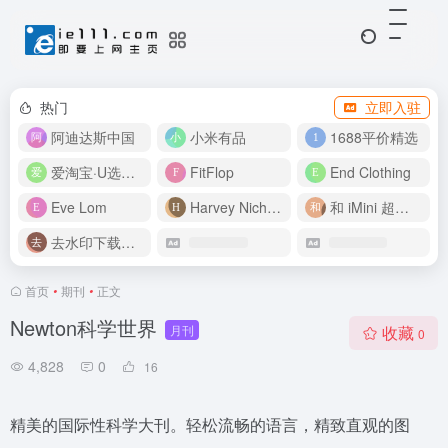
热门
立即入驻
阿迪达斯中国
小米有品
1688平价精选
爱淘宝·U选好价
FitFlop
End Clothing
Eve Lom
Harvey Nichols
和 iMini 超级智能体一起构建伟大作品
去水印下载视频
首页
•
期刊
•
正文
Newton科学世界
月刊
收藏
0
4,828
0
16
精美的国际性科学大刊。轻松流畅的语言，精致直观的图