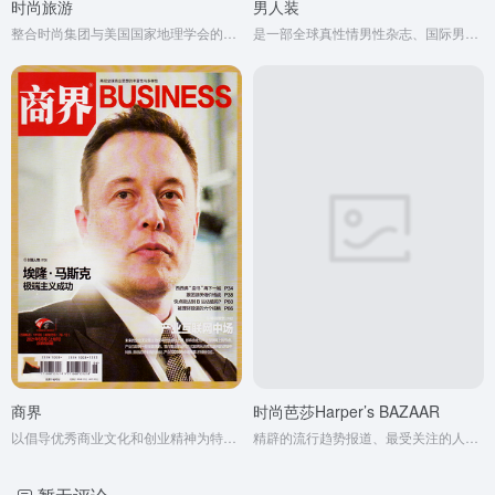
时尚旅游
男人装
整合时尚集团与美国国家地理学会的优质资源，坚持探索自然，传承文化的报道角度，关注目的地的可持续发展，倡导人与自然和谐相处，是一本真正意义上的有深度、有态度的国际化旅游杂志。
是一部全球真性情男性杂志、国际男性杂志市场的当红杂志，《男人装》在国外又叫《男人帮》，是与《花花公子》齐名的知名人气刊物。
商界
时尚芭莎Harper’s BAZAAR
以倡导优秀商业文化和创业精神为特色，以“报道商界动态形势，揭示商界深层问题，汇集商界经营之道，反映商界丰富人生”为宗旨的商业财经月刊。
精辟的流行趋势报道、最受关注的人物专访和女性话题，还时刻与读者分享当代女性生活的乐趣和美学，为女性读者提供自强不息、自信独立的精神力量。