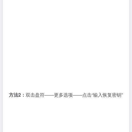
方法2：
双击盘符——更多选项——点击“输入恢复密钥”
打开之前备份的密钥文本-复制恢复密钥