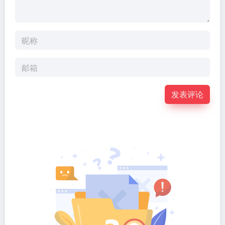
浏览器主页_ie导航，即要网址，互联网聚合资源导航。效
率工作，利他精神，收录并分享互联网价值信息、实用网
址、工具、素材、软件、资源等。
友链申请
免责声明
广告合作
关于我们
关注公众号
扫码加微信