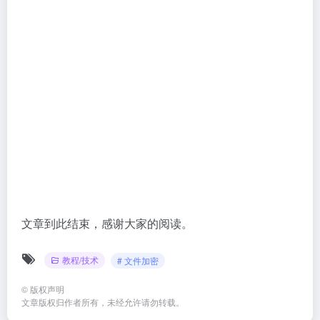
路由器有时会断网，上网时网
【换号神器】一键解除手机号
络不稳定怎么办？解决办法
绑定的互联网账号
教程/技术
# 断网
教程/技术
# 互联网
# 手机号
# 
4年前
8,027
3年前
12,165
电脑怎样进入BIOS设置U盘启
Windows照片查看器无法显示
动
此图片的解决方法
教程/技术
# 电脑系统
教程/技术
# 图片工具
# 看图软件
3年前
7,207
3年前
15,624