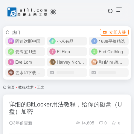
热门
立即入驻
阿迪达斯中国
小米有品
1688平价精选
爱淘宝·U选好价
FitFlop
End Clothing
Eve Lom
Harvey Nichols
和 iMini 超级智能体一起构建伟大作品
去水印下载视频
首页
•
教程/技术
•
正文
详细的BitLocker用法教程，给你的磁盘（U
盘）加密
3年前更新
14,805
0
0