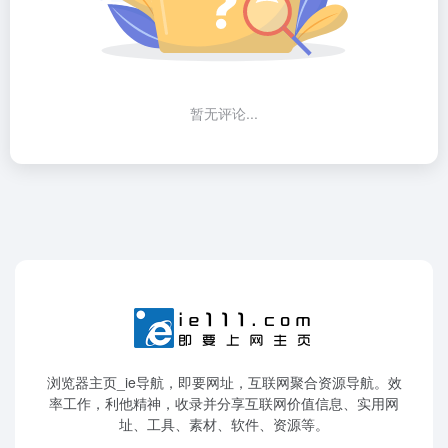
Copyright
© 2026
即要ie111
ICP：
湘ICP备15019639号-4
Design by
LeiCheng