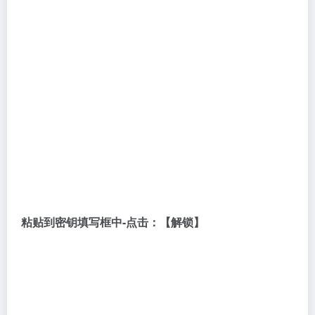
文章到此结束，感谢大家的阅读。
教程/技术
# 文件加密
©
版权声明
文章版权归作者所有，未经允许请勿转载。
下一篇
上一篇
计算机专家告诉你：电脑中的
简单5个步骤完成文件压缩加密
usmt.ppkg是什么文件，是否可
以删除？
相关文章