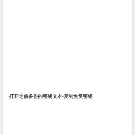
粘贴到密钥填写框中-点击：【解锁】