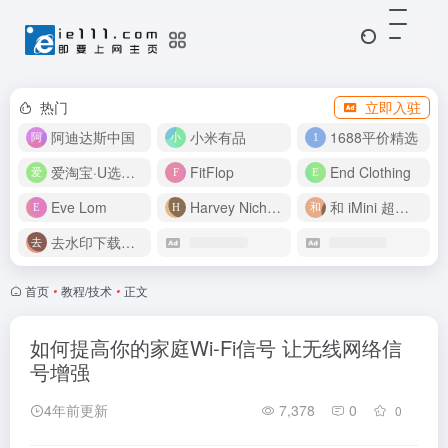
热门
立即入驻
阿迪达斯中国
小米有品
1688平价精选
爱淘宝·U选好价
FitFlop
End Clothing
Eve Lom
Harvey Nichols
和 iMini 超级智能体一起构建伟大作品
去水印下载视频
首页
•
教程/技术
•
正文
如何提高你的家庭Wi-Fi信号 让无线网络信
号增强
4年前更新
7,378
0
0