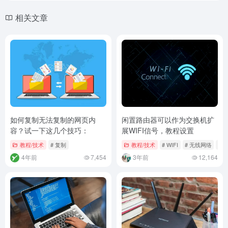
相关文章
如何复制无法复制的网页内
闲置路由器可以作为交换机扩
容？试一下这几个技巧：
展WIFI信号，教程设置
教程/技术
# 复制
教程/技术
# WIFI
# 无线网络
# 
4年前
7,454
3年前
12,164