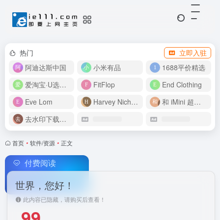
热门
立即入驻
阿迪达斯中国
小米有品
1688平价精选
爱淘宝·U选好价
FitFlop
End Clothing
Eve Lom
Harvey Nichols
和 iMini 超级智能体一起构建伟大作品
去水印下载视频
首页
•
软件/资源
•
正文
付费阅读
世界，您好！
此内容已隐藏，请购买后查看！
99