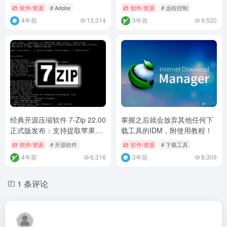
软件/资源
# Adobe
软件/资源
# 远程控制
4年前
13,314
3年前
9,520
经典开源压缩软件 7-Zip 22.00
掌握之后就会放弃其他任何下
正式版发布：支持提取苹果
载工具的IDM，附使用教程！
APFS 镜像
软件/资源
# 开源软件
软件/资源
# 下载工具
4年前
6,316
3年前
8,309
1 条评论