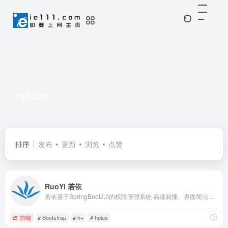
mybatis
共 1 篇网址
排序
发布
更新
浏览
点赞
RuoYi 若依
若依基于SpringBoot2.0的权限管理系统 易读易懂、界面简洁美观，文档齐全
前端
# Bootstrap
# h+
# hplus