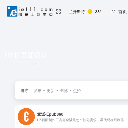
首页
兰开斯特
38°
H5长页面设计
共 1 篇网址
排序
发布
更新
浏览
点赞
意派∙Epub360
H5页面制作工具完全满足您个性化需求，零代码在线制作