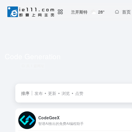
首页
兰开斯特
28°
Code Generation
共 1 篇网址
排序
发布
更新
浏览
点赞
CodeGeeX
智谱AI推出的免费AI编程助手