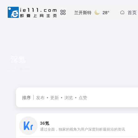
首页
兰开斯特
28°
深氪
共 1 篇网址
排序
发布
更新
浏览
点赞
36氪
通过全面，独家的视角为用户深度剖析最前沿的资讯