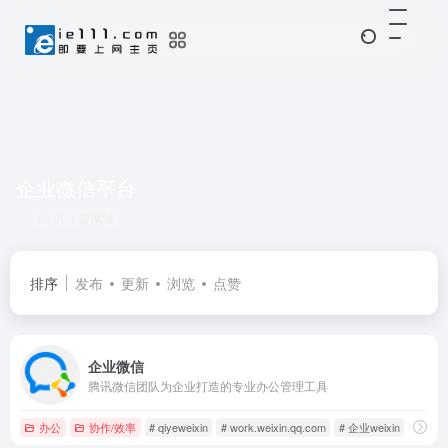
企业微信平台
共 1 篇网址
排序
发布
更新
浏览
点赞
企业微信
腾讯微信团队为企业打造的专业办公管理工具
办公
协作/效率
# qiyeweixin
# work.weixin.qq.com
# 企业weixin