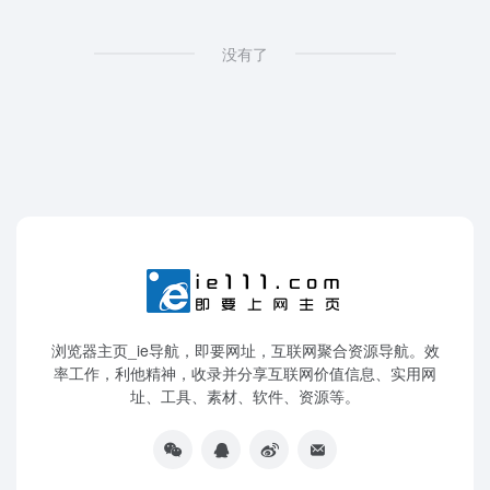
没有了
浏览器主页_ie导航，即要网址，互联网聚合资源导航。效
率工作，利他精神，收录并分享互联网价值信息、实用网
址、工具、素材、软件、资源等。