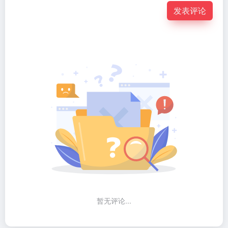
发表评论
暂无评论...