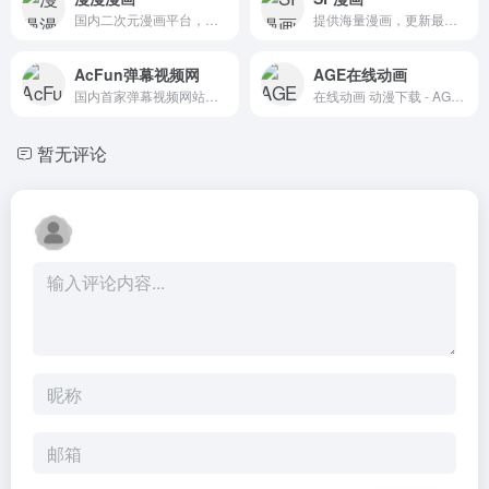
国内二次元漫画平台，连载大量原创正版国漫
提供海量漫画，更新最快在线漫画欣赏
AcFun弹幕视频网
AGE在线动画
国内首家弹幕视频网站，这里有全网独家动漫新番
在线动画 动漫下载 - AGE动漫
暂无评论