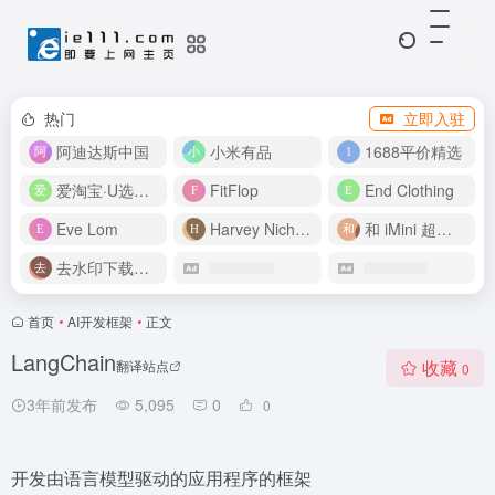
热门
立即入驻
阿迪达斯中国
小米有品
1688平价精选
爱淘宝·U选好价
FitFlop
End Clothing
Eve Lom
Harvey Nichols
和 iMini 超级智能体一起构建伟大作品
去水印下载视频
首页
•
AI开发框架
•
正文
LangChain
收藏
翻译站点
0
3年前发布
5,095
0
0
开发由语言模型驱动的应用程序的框架