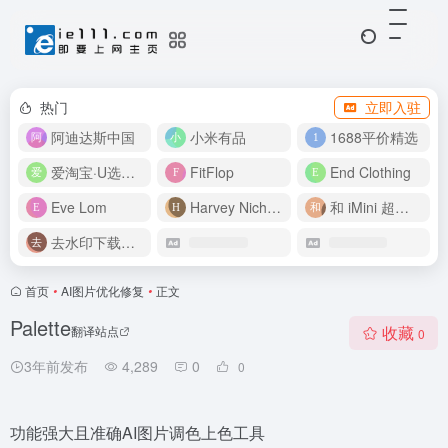
热门
立即入驻
阿迪达斯中国
小米有品
1688平价精选
爱淘宝·U选好价
FitFlop
End Clothing
Eve Lom
Harvey Nichols
和 iMini 超级智能体一起构建伟大作品
去水印下载视频
首页
•
AI图片优化修复
•
正文
Palette
收藏
翻译站点
0
3年前发布
4,289
0
0
功能强大且准确AI图片调色上色工具