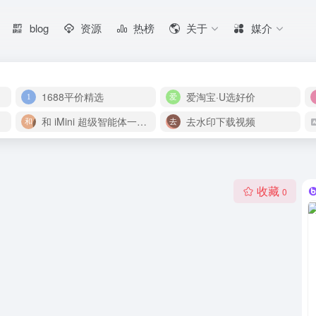
blog
资源
热榜
关于
媒介
1688平价精选
爱淘宝·U选好价
和 iMini 超级智能体一起构建伟大作品
去水印下载视频
收藏
0