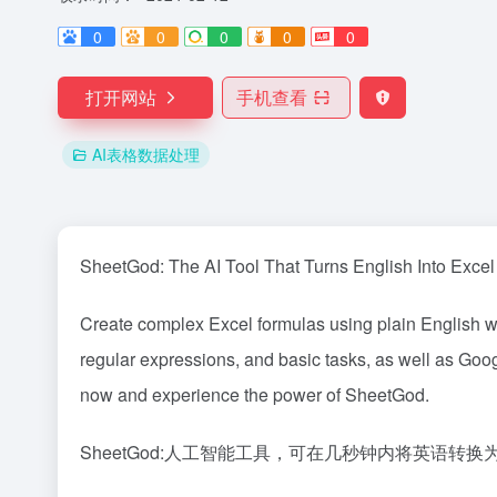
0
0
0
0
0
打开网站
手机查看
AI表格数据处理
SheetGod: The AI Tool That Turns English Into Exce
Create complex Excel formulas using plain English w
regular expressions, and basic tasks, as well as Goog
now and experience the power of SheetGod.
SheetGod:人工智能工具，可在几秒钟内将英语转换为