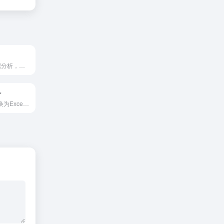
I
Excel处理和数据分析，用户只需像和好友聊天一样操作，Chatexcel会自动通过 AI完成图表处理和分析，彻底改变了与表格数据的交互方式。
r
AI将文本输入转换为Excel公式处理