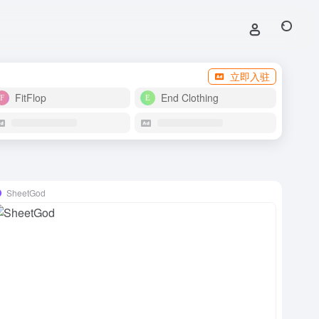
立即入驻
FitFlop
End Clothing
SheetGod