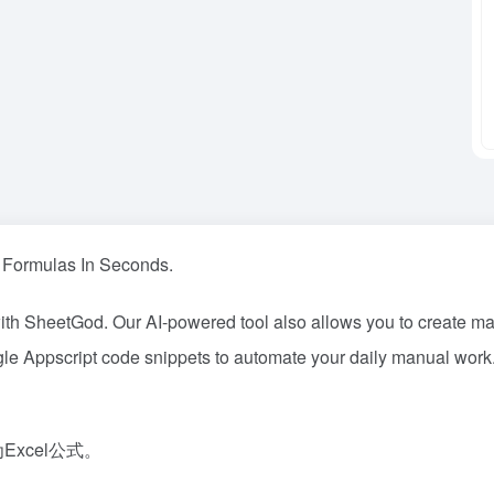
l Formulas In Seconds.
ith SheetGod. Our AI-powered tool also allows you to create ma
le Appscript code snippets to automate your daily manual work. 
Excel公式。