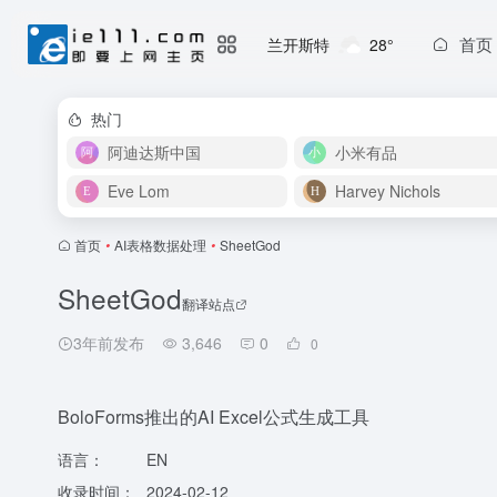
首页
兰开斯特
28°
热门
阿迪达斯中国
小米有品
Eve Lom
Harvey Nichols
首页
•
AI表格数据处理
•
SheetGod
SheetGod
翻译站点
3年前发布
3,646
0
0
BoloForms推出的AI Excel公式生成工具
语言：
EN
收录时间：
2024-02-12