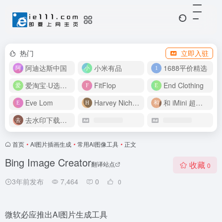
热门
立即入驻
阿迪达斯中国
小米有品
1688平价精选
爱淘宝·U选好价
FitFlop
End Clothing
Eve Lom
Harvey Nichols
和 iMini 超级智能体一起构建伟大作品
去水印下载视频
首页
•
AI图片插画生成
•
常用AI图像工具
•
正文
Bing Image Creator
收藏
翻译站点
0
3年前发布
7,464
0
0
微软必应推出AI图片生成工具