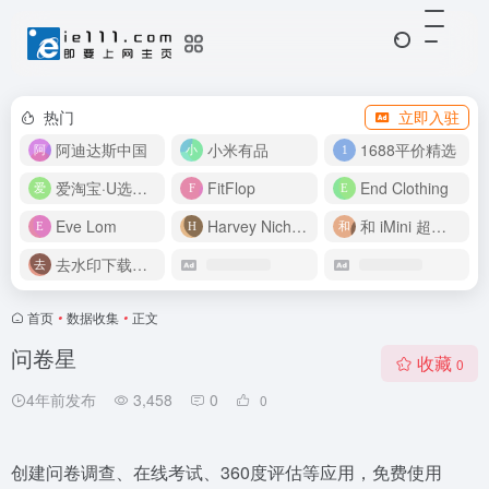
热门
立即入驻
阿迪达斯中国
小米有品
1688平价精选
爱淘宝·U选好价
FitFlop
End Clothing
Eve Lom
Harvey Nichols
和 iMini 超级智能体一起构建伟大作品
去水印下载视频
首页
•
数据收集
•
正文
问卷星
收藏
0
4年前发布
3,458
0
0
创建问卷调查、在线考试、360度评估等应用，免费使用