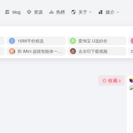
blog
资源
热榜
关于
媒介
1688平价精选
爱淘宝·U选好价
和 iMini 超级智能体一起构建伟大作品
去水印下载视频
收藏
0