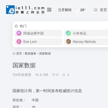
首页
兰开斯特
28°
热门
阿迪达斯中国
小米有品
Eve Lom
Harvey Nichols
首页
•
数据服务
•
国家数据
国家数据
4年前更新
4,185
0
0
国家统计局，第一时间发布权威统计信息
所在地：
中国
语言：
zh