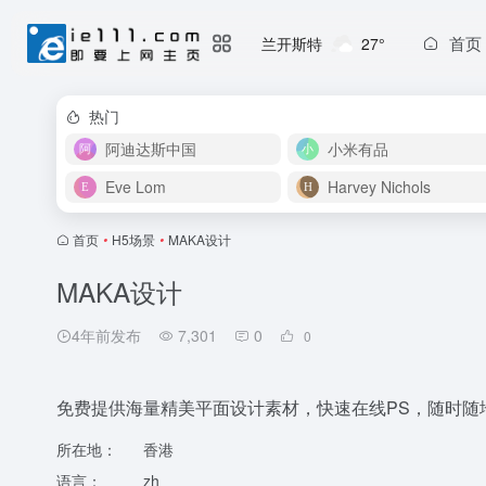
首页
兰开斯特
27°
热门
阿迪达斯中国
小米有品
Eve Lom
Harvey Nichols
首页
•
H5场景
•
MAKA设计
MAKA设计
4年前发布
7,301
0
0
免费提供海量精美平面设计素材，快速在线PS，随时随
所在地：
香港
语言：
zh