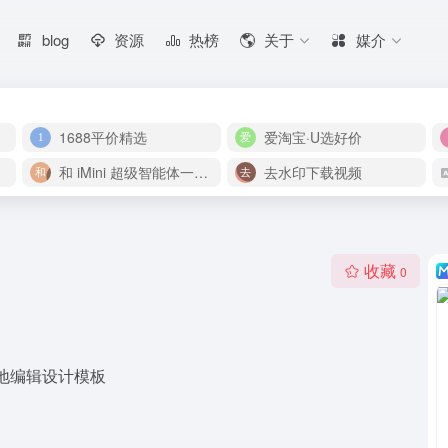
blog
资源
热榜
关于
媒介
1688平价精选
爱淘宝·U选好价
和 iMini 超级智能体一起构建伟大作品
去水印下载视频
收藏
0
地编辑设计模板