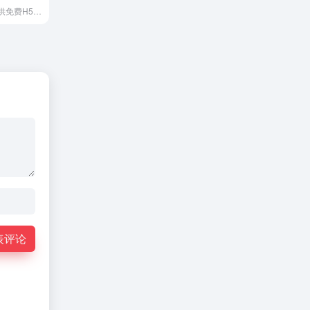
创意营销平台提供免费H5微场景、海报、长图、表单等八大制作工具及秀推智能营销平台
表评论