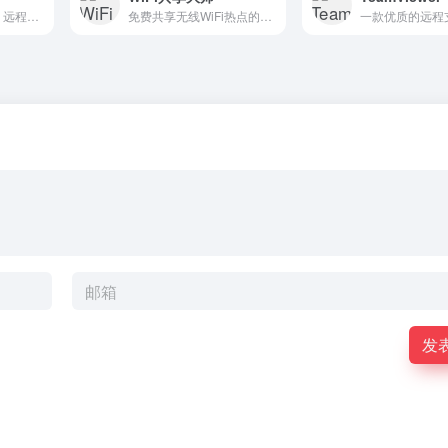
一款免费远程连接、远程桌面控制软件，先进的视频压缩技术 DeskRT，轻松穿透防火墙、路由器
免费共享无线WiFi热点的软件，能利用笔记本或者台式机的无线网卡共享出免费的无线热点
发