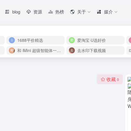
blog
资源
热榜
关于
媒介
1688平价精选
爱淘宝·U选好价
和 iMini 超级智能体一起构建伟大作品
去水印下载视频
收藏
0