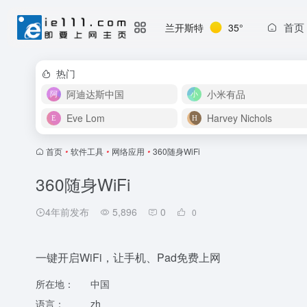
首页
兰开斯特
35°
热门
阿迪达斯中国
小米有品
Eve Lom
Harvey Nichols
首页
•
软件工具
•
网络应用
•
360随身WiFi
360随身WiFi
4年前发布
5,896
0
0
一键开启WiFi，让手机、Pad免费上网
所在地：
中国
语言：
zh