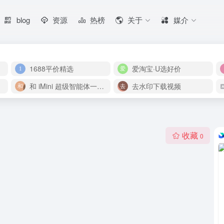
blog
资源
热榜
关于
媒介
1688平价精选
爱淘宝·U选好价
和 iMini 超级智能体一起构建伟大作品
去水印下载视频
收藏
0