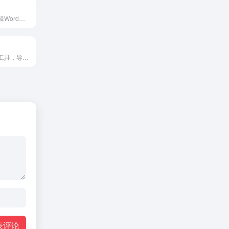
支持多人在线编辑Word、Excel和PPT文档
免费的在线画图工具，导出文件无水印，导图分享链接不限制，且内置了100+行业思维导图模板文件
表评论