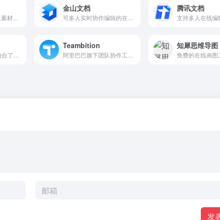
金山文档
腾讯文档
提供好看的PPT模板素材、PPT背景图片、Word模板、Excel模板下载
可多人实时协作编辑的在线文档，修改后自动保存，无需转换格式，告别反复传文件
Teambition
知犀思维导图
新一代办公产品，融合了在线面试、OKR、任务协同、在线文档等多场景对应的服务
阿里巴巴旗下团队协作工具，以项目和任务的可视化管理来支撑企业团队协作
发