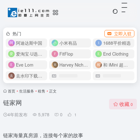
热门
立即入驻
阿迪达斯中国
小米有品
1688平价精选
爱淘宝·U选好价
FitFlop
End Clothing
Eve Lom
Harvey Nichols
和 iMini 超级智能体一起构建伟大作品
去水印下载视频
首页
•
生活服务
•
租售
•
正文
链家网
收藏
0
4年前发布
5,978
0
1
链家海量真房源，连接每个家的故事