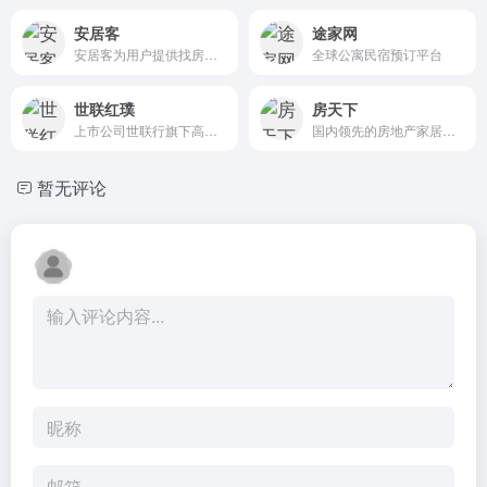
安居客
途家网
安居客为用户提供找房信息。包括二手房、新房、租房、商铺、写字楼、海外地产、问答等
全球公寓民宿预订平台
世联红璞
房天下
上市公司世联行旗下高品质租住公寓，全国业务布局超25个城市，致力于为都市青年打造创造梦想的家
国内领先的房地产家居网络平台
暂无评论